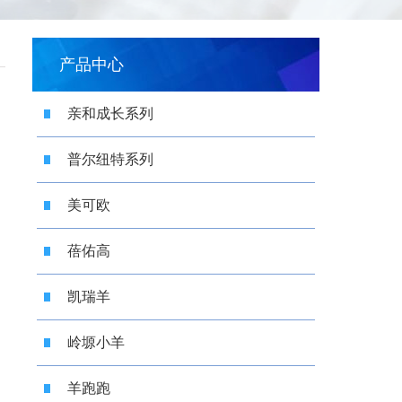
产品中心
亲和成长系列
普尔纽特系列
美可欧
蓓佑高
凯瑞羊
岭塬小羊
羊跑跑