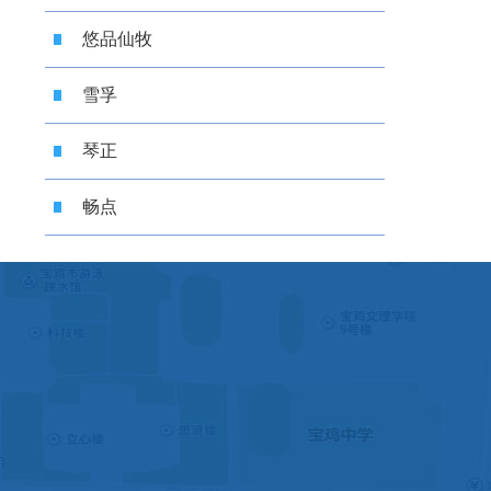
悠品仙牧
雪孚
琴正
畅点