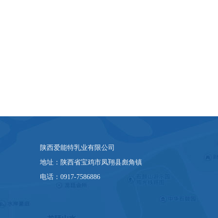
陕西爱能特乳业有限公司
地址：陕西省宝鸡市凤翔县彪角镇
电话：0917-7586886