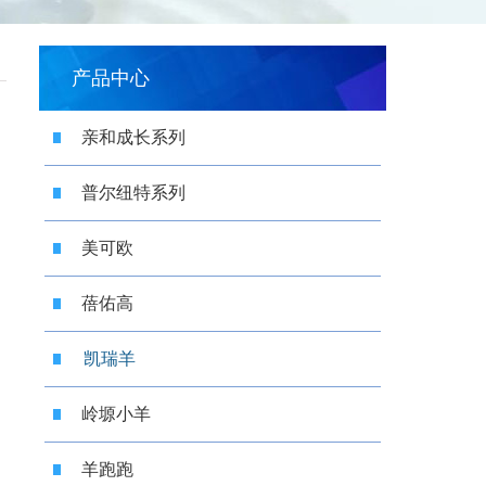
产品中心
亲和成长系列
普尔纽特系列
美可欧
蓓佑高
凯瑞羊
岭塬小羊
羊跑跑