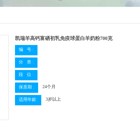
1
2
3
4
5
凯瑞羊高钙富硒初乳免疫球蛋白羊奶粉700克
编 号 :
分 类 :
段 位 :
24个月
保质期 :
3岁以上
适用年龄: