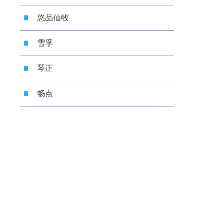
悠品仙牧
雪孚
琴正
畅点